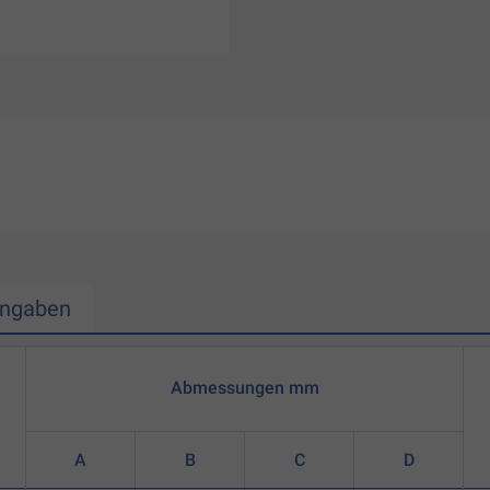
Angaben
Abmessungen mm
A
B
C
D