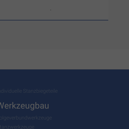
-
ndividuelle Stanzbiegeteile
Werkzeugbau
olgeverbundwerkzeuge
tanzwerkzeuge