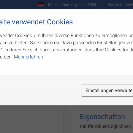
Kontakt
Dow
Made in Germany - seit 1863
Scharniere und Beschläge
ite verwendet Cookies
biegetechnik
Werkzeugbau
Warenpräsentation
wendet Cookies, um Ihnen diverse Funktionen zu ermöglichen u
ice zu bieten. Sie können die dazu passenden Einstellungen ver
n”, erklären Sie sich damit einverstanden, dass Ihre Cookies für
erden.
Mehr erfahren
e
Einstellungen verwalte
Eigenschaften
mit Plombiermöglichkeit,