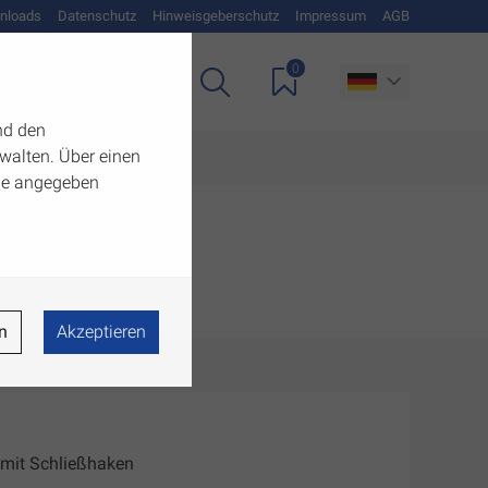
nloads
Datenschutz
Hinweisgeberschutz
Impressum
AGB
0
Unternehmen
nd den
walten. Über einen
 die angegeben
n
Akzeptieren
 mit Schließhaken