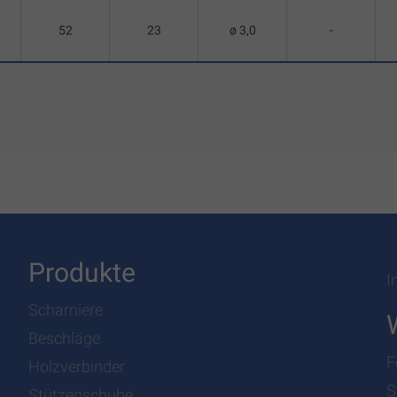
52
23
ø 3,0
-
Produkte
I
Scharniere
Beschläge
F
Holzverbinder
S
Stützenschuhe