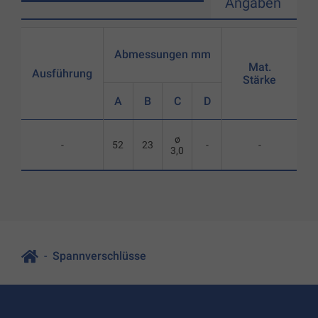
Angaben
Abmessungen mm
Mat.
Ausführung
Stärke
A
B
C
D
ø
-
52
23
-
-
3,0
Spannverschlüsse