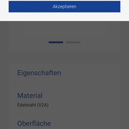
Akzeptieren
1
2
Eigenschaften
Material
Edelstahl (V2A)
Oberfläche