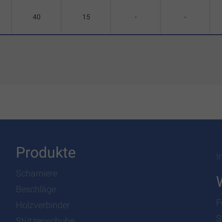
40
15
-
-
Produkte
I
Scharniere
Beschläge
F
Holzverbinder
S
Stützenschuhe