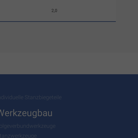
2,0
ndividuelle Stanzbiegeteile
Werkzeugbau
olgeverbundwerkzeuge
tanzwerkzeuge