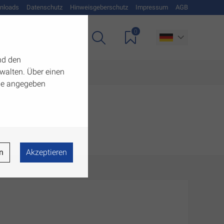
nloads
Datenschutz
Hinweisgeberschutz
Impressum
AGB
0
Unternehmen
nd den
walten. Über einen
 die angegeben
n
Akzeptieren