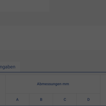
Angaben
Abmessungen mm
A
B
C
D