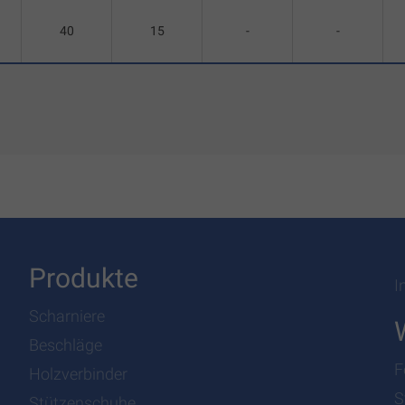
40
15
-
-
Produkte
I
Scharniere
Beschläge
F
Holzverbinder
S
Stützenschuhe