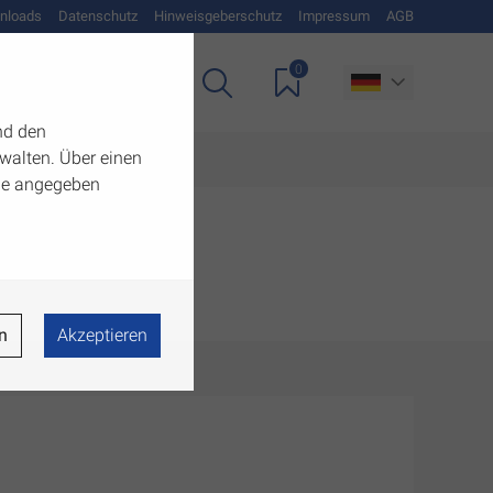
nloads
Datenschutz
Hinweisgeberschutz
Impressum
AGB
0
Unternehmen
nd den
walten. Über einen
 die angegeben
n
Akzeptieren