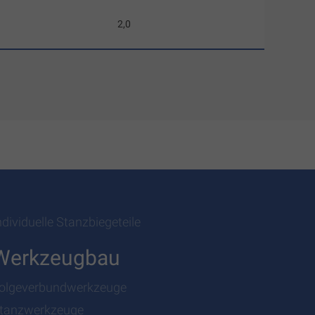
2,0
ndividuelle Stanzbiegeteile
Werkzeugbau
olgeverbundwerkzeuge
tanzwerkzeuge