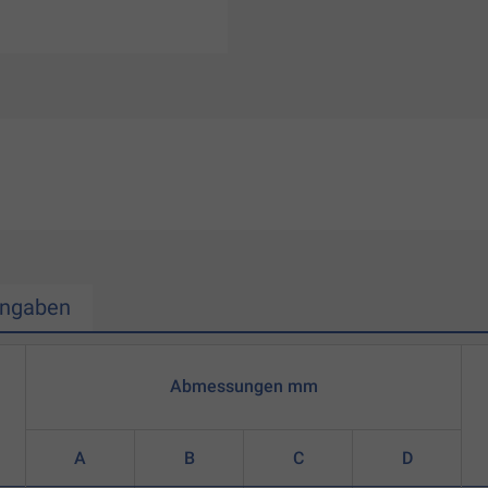
Angaben
Abmessungen mm
A
B
C
D