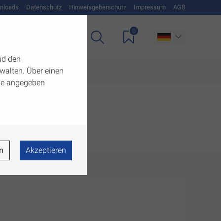
nloads
Datenschutz
Hinweisgeberschutz
Impressum
AGB
0
Unternehmen
nd den
walten. Über einen
 die angegeben
n
Akzeptieren