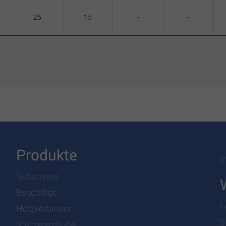
25
15
-
-
Produkte
I
Scharniere
Beschläge
F
Holzverbinder
S
Stützenschuhe