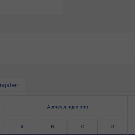
Angaben
Abmessungen mm
A
B
C
D