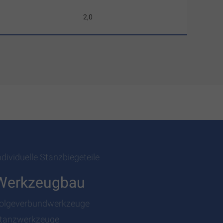
2,0
ndividuelle Stanzbiegeteile
Werkzeugbau
olgeverbundwerkzeuge
tanzwerkzeuge