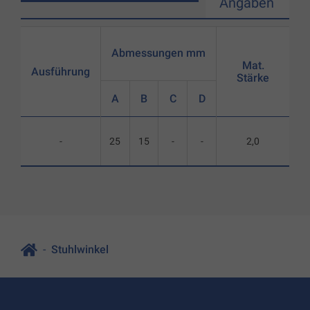
Angaben
Abmessungen mm
Mat.
Ausführung
Stärke
A
B
C
D
-
25
15
-
-
2,0
Stuhlwinkel