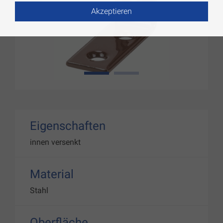
Akzeptieren
1
2
Eigenschaften
innen versenkt
Material
Stahl
Oberfläche