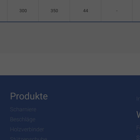
300
350
44
-
Produkte
I
Scharniere
Beschläge
F
Holzverbinder
S
Stützenschuhe