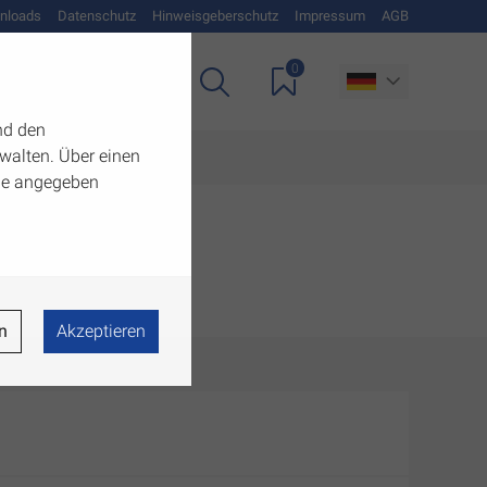
nloads
Datenschutz
Hinweisgeberschutz
Impressum
AGB
0
Unternehmen
nd den
walten. Über einen
 die angegeben
n
Akzeptieren