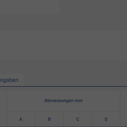
Angaben
Abmessungen mm
A
B
C
D