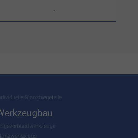
-
ndividuelle Stanzbiegeteile
Werkzeugbau
olgeverbundwerkzeuge
tanzwerkzeuge