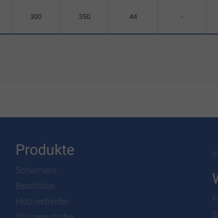
300
350
44
-
Produkte
I
Scharniere
Beschläge
F
Holzverbinder
S
Stützenschuhe