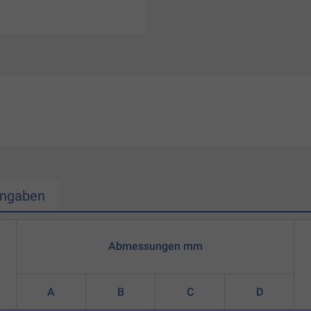
Angaben
Abmessungen mm
A
B
C
D