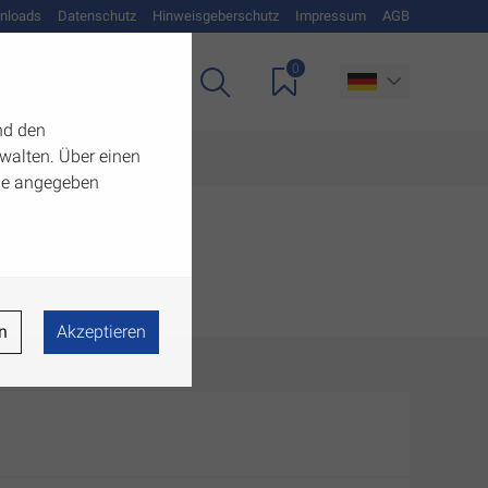
nloads
Datenschutz
Hinweisgeberschutz
Impressum
AGB
0
Unternehmen
nd den
walten. Über einen
 die angegeben
n
Akzeptieren