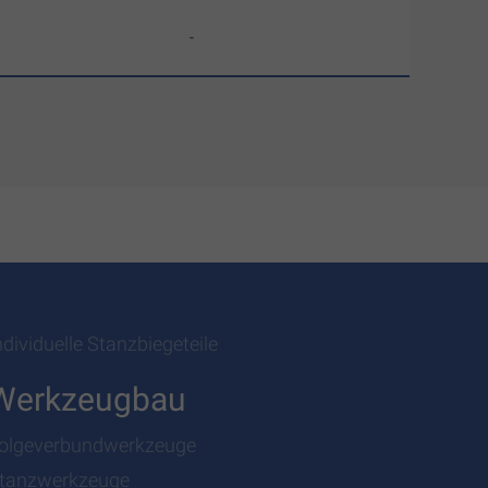
-
ndividuelle Stanzbiegeteile
Werkzeugbau
olgeverbundwerkzeuge
tanzwerkzeuge