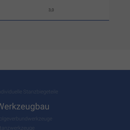
3,0
ndividuelle Stanzbiegeteile
Werkzeugbau
olgeverbundwerkzeuge
tanzwerkzeuge