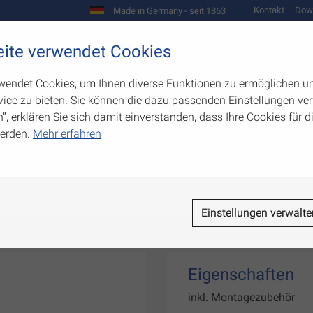
Kontakt
Dow
Made in Germany - seit 1863
Scharniere und Beschläge
ite verwendet Cookies
biegetechnik
Werkzeugbau
Warenpräsentation
wendet Cookies, um Ihnen diverse Funktionen zu ermöglichen u
ice zu bieten. Sie können die dazu passenden Einstellungen ver
n”, erklären Sie sich damit einverstanden, dass Ihre Cookies für
erden.
Mehr erfahren
sicherungen
Einstellungen verwalte
Eigenschaften
inkl. Montagezubehör