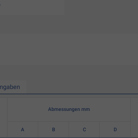
Angaben
Abmessungen mm
A
B
C
D