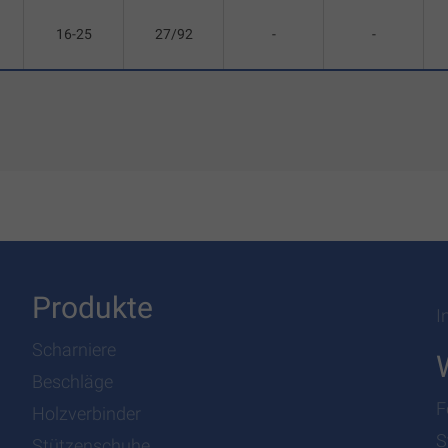
16-25
27/92
-
-
Produkte
I
Scharniere
Beschläge
F
Holzverbinder
S
Stützenschuhe