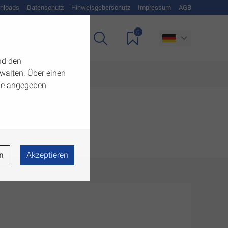
nloads
Datenschutz
Hinweisgeberschutz
Impressum
AGB
0
Unternehmen
nd den
walten. Über einen
 die angegeben
n
Akzeptieren