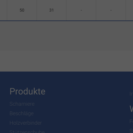
50
31
-
-
Produkte
I
Scharniere
Beschläge
F
Holzverbinder
S
Stützenschuhe