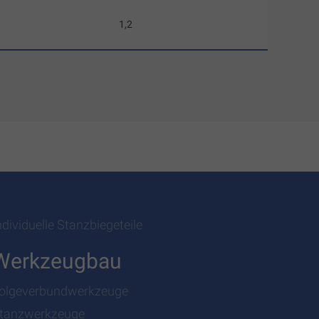
1,2
ndividuelle Stanzbiegeteile
Werkzeugbau
olgeverbundwerkzeuge
tanzwerkzeuge