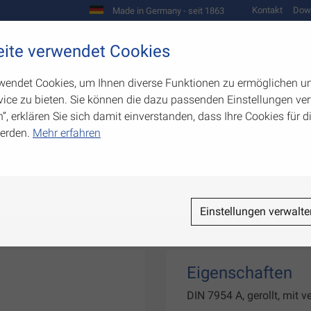
Kontakt
Dow
Made in Germany - seit 1863
Scharniere und Beschläge
ite verwendet Cookies
biegetechnik
Werkzeugbau
Warenpräsentation
wendet Cookies, um Ihnen diverse Funktionen zu ermöglichen u
ice zu bieten. Sie können die dazu passenden Einstellungen ver
n”, erklären Sie sich damit einverstanden, dass Ihre Cookies für
erden.
Mehr erfahren
ere
Einstellungen verwalte
Eigenschaften
DIN 7954 A, gerollt, mit 