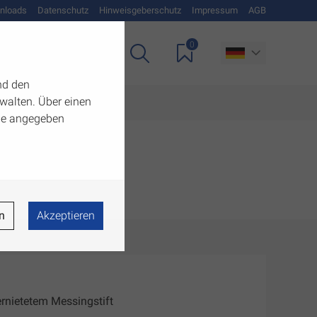
nloads
Datenschutz
Hinweisgeberschutz
Impressum
AGB
0
Unternehmen
nd den
walten. Über einen
 die angegeben
n
Akzeptieren
vernietetem Messingstift