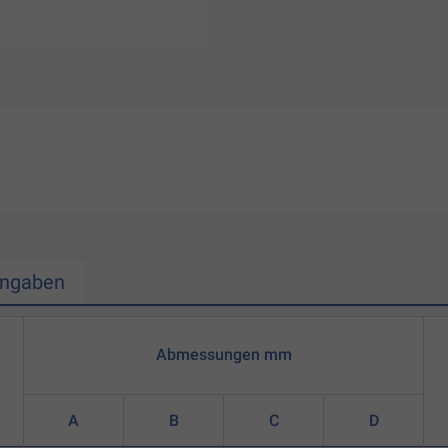
Angaben
Abmessungen mm
A
B
C
D