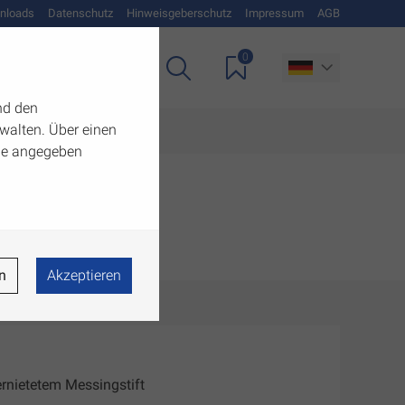
nloads
Datenschutz
Hinweisgeberschutz
Impressum
AGB
0
Unternehmen
nd den
walten. Über einen
 die angegeben
n
Akzeptieren
vernietetem Messingstift