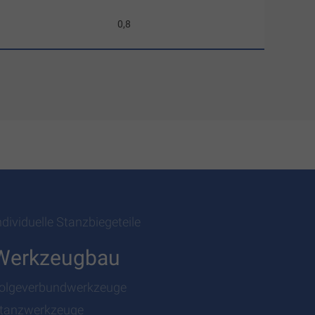
0,8
ndividuelle Stanzbiegeteile
Werkzeugbau
olgeverbundwerkzeuge
tanzwerkzeuge