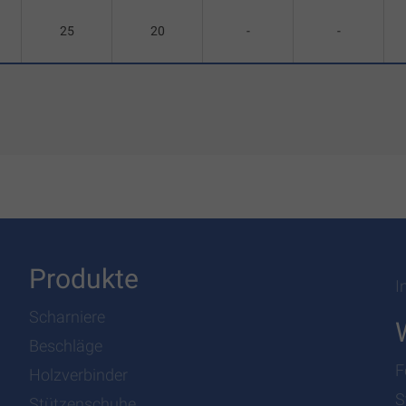
25
20
-
-
Produkte
I
Scharniere
Beschläge
F
Holzverbinder
S
Stützenschuhe