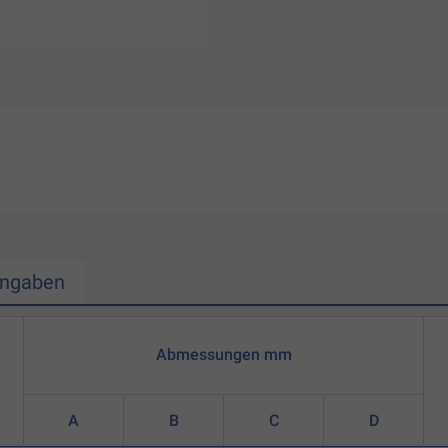
Angaben
Abmessungen mm
A
B
C
D