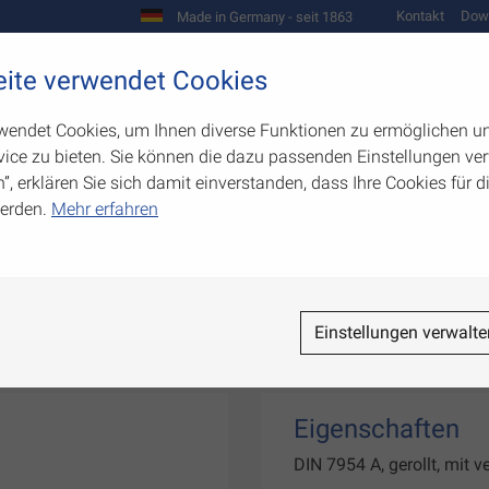
Kontakt
Dow
Made in Germany - seit 1863
Scharniere und Beschläge
ite verwendet Cookies
biegetechnik
Werkzeugbau
Warenpräsentation
wendet Cookies, um Ihnen diverse Funktionen zu ermöglichen u
ice zu bieten. Sie können die dazu passenden Einstellungen ver
n”, erklären Sie sich damit einverstanden, dass Ihre Cookies für
erden.
Mehr erfahren
ere
Einstellungen verwalte
Eigenschaften
DIN 7954 A, gerollt, mit 