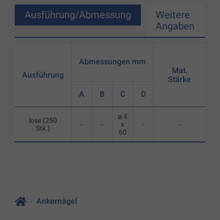
Ausführung/Abmessung
Weitere
Angaben
Abmessungen mm
Mat.
Ausführung
Stärke
A
B
C
D
ø 4
lose (250
-
-
x
-
-
Stk.)
60
Ankernägel