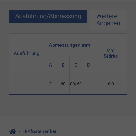
Ausführung/Abmessung
Weitere
Angaben
Abmessungen mm
Mat.
Ausführung
Stärke
A
B
C
D
-
121
60
300/600
-
6,0
H-Pfostenanker