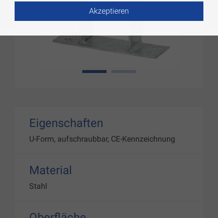
Akzeptieren
1
2
Eigenschaften
U-Form, aufschraubbar, CE-Kennzeichnung
Material
Stahl
Oberfläche