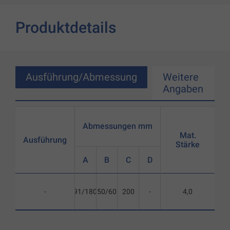
Produktdetails
Ausführung/Abmessung
Weitere
Angaben
Abmessungen mm
Mat.
Ausführung
Stärke
A
B
C
D
-
91/180
50/60
200
-
4,0