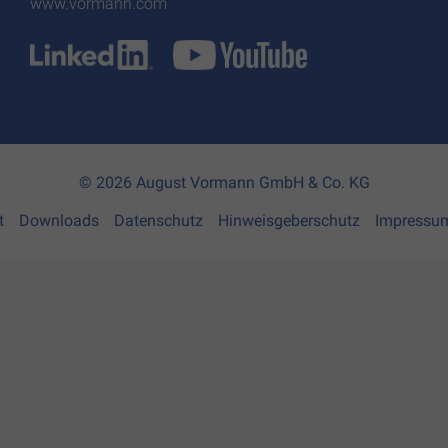
www.vormann.com
© 2026 August Vormann GmbH & Co. KG
t
Downloads
Datenschutz
Hinweisgeberschutz
Impressu