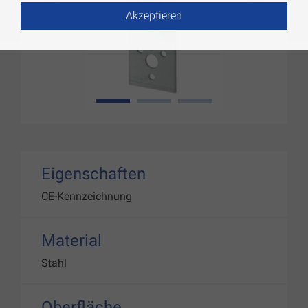
Akzeptieren
1
2
3
Eigenschaften
CE-Kennzeichnung
Material
Stahl
Oberfläche