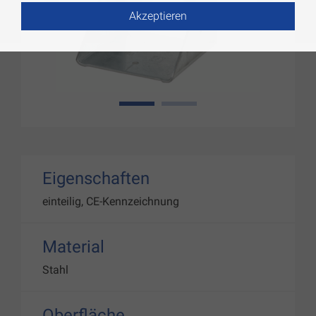
Akzeptieren
1
2
Eigenschaften
einteilig, CE-Kennzeichnung
Material
Stahl
Oberfläche