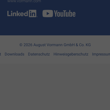
www.vormann.com
© 2026 August Vormann GmbH & Co. KG
t
Downloads
Datenschutz
Hinweisgeberschutz
Impressu