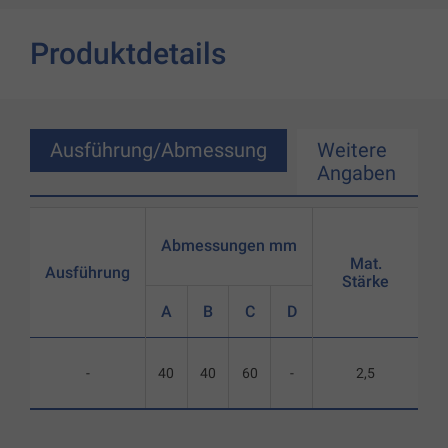
Produktdetails
Ausführung/Abmessung
Weitere
Angaben
Abmessungen mm
Mat.
Ausführung
Stärke
A
B
C
D
-
40
40
60
-
2,5