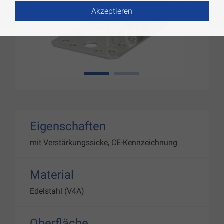
Akzeptieren
1
2
Eigenschaften
mit Verstärkungssicke, CE-Kennzeichnung
Material
Edelstahl (V4A)
Oberfläche