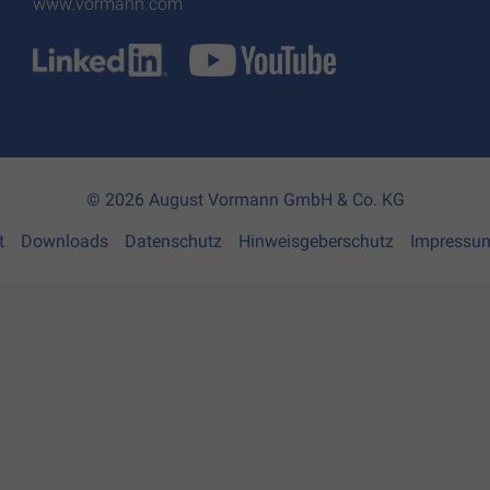
www.vormann.com
© 2026 August Vormann GmbH & Co. KG
t
Downloads
Datenschutz
Hinweisgeberschutz
Impressu