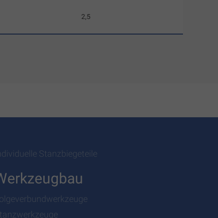
2,5
ndividuelle Stanzbiegeteile
Werkzeugbau
olgeverbundwerkzeuge
tanzwerkzeuge