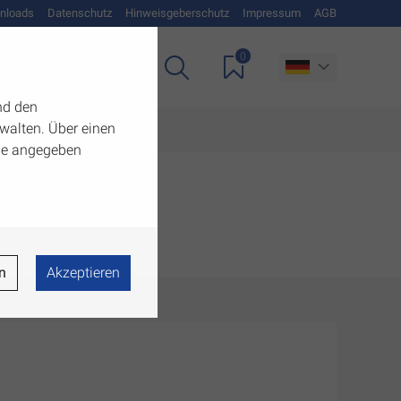
nloads
Datenschutz
Hinweisgeberschutz
Impressum
AGB
0
Unternehmen
nd den
walten. Über einen
 die angegeben
n
Akzeptieren