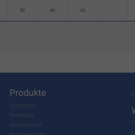
50
50
35
-
Produkte
I
Scharniere
Beschläge
F
Holzverbinder
S
Stützenschuhe