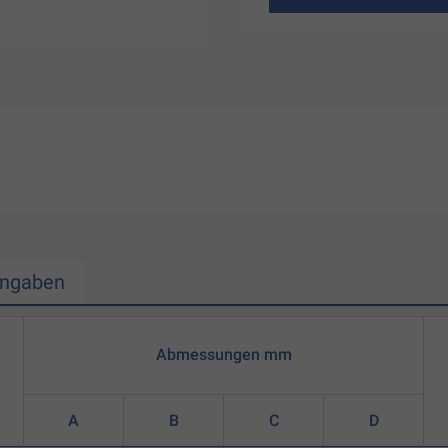
Angaben
Abmessungen mm
A
B
C
D