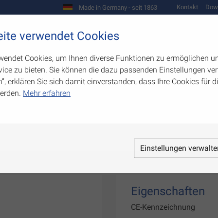
Kontakt
Dow
Made in Germany - seit 1863
Scharniere und Beschläge
ite verwendet Cookies
biegetechnik
Werkzeugbau
Warenpräsentation
wendet Cookies, um Ihnen diverse Funktionen zu ermöglichen u
ice zu bieten. Sie können die dazu passenden Einstellungen ver
n”, erklären Sie sich damit einverstanden, dass Ihre Cookies für
erden.
Mehr erfahren
Einstellungen verwalte
Eigenschaften
CE-Kennzeichnung