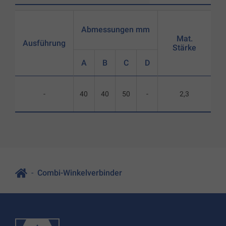
Abmessungen mm
Mat.
Ausführung
Stärke
A
B
C
D
-
40
40
50
-
2,3
Combi-Winkelverbinder