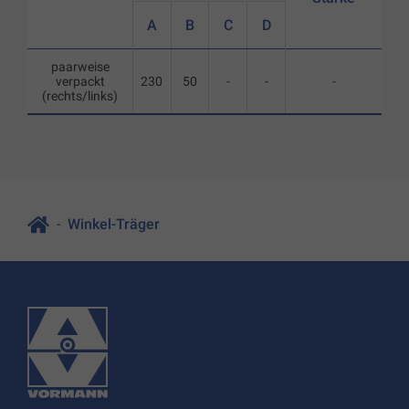
A
B
C
D
paarweise
verpackt
230
50
-
-
-
(rechts/links)
Winkel-Träger