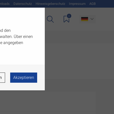
nloads
Datenschutz
Hinweisgeberschutz
Impressum
AGB
0
Unternehmen
nd den
walten. Über einen
 die angegeben
n
Akzeptieren