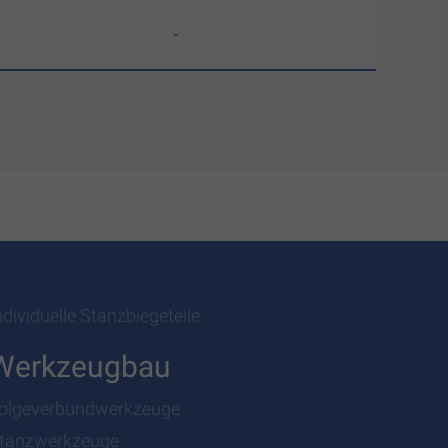
-
ndividuelle Stanzbiegeteile
Werkzeugbau
olgeverbundwerkzeuge
tanzwerkzeuge