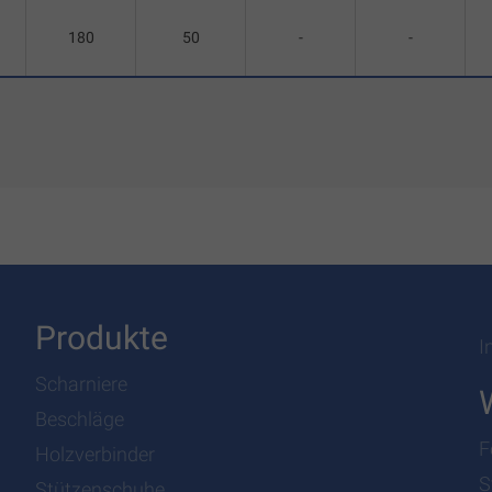
180
50
-
-
Produkte
I
Scharniere
Beschläge
F
Holzverbinder
S
Stützenschuhe