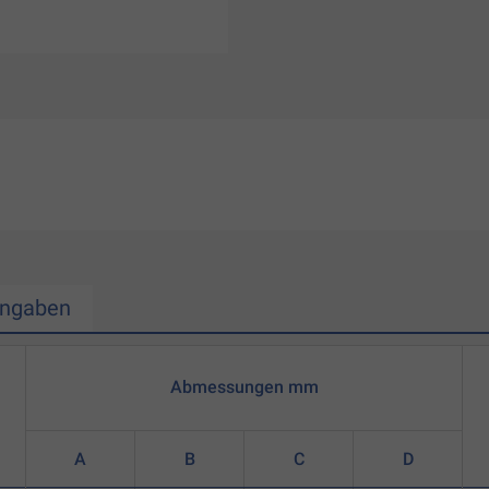
Angaben
Abmessungen mm
A
B
C
D