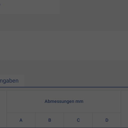
Angaben
Abmessungen mm
A
B
C
D