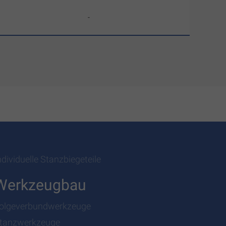
-
ndividuelle Stanzbiegeteile
Werkzeugbau
olgeverbundwerkzeuge
tanzwerkzeuge