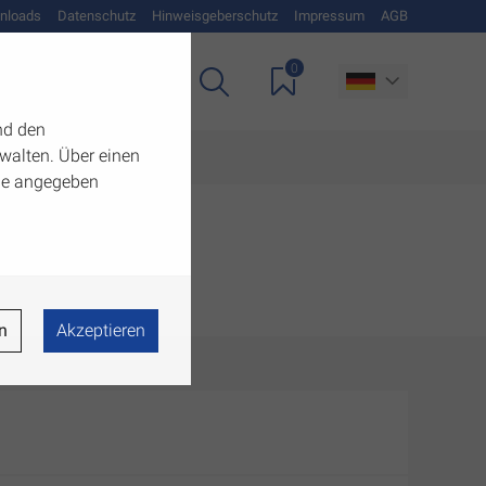
nloads
Datenschutz
Hinweisgeberschutz
Impressum
AGB
0
Unternehmen
nd den
walten. Über einen
 die angegeben
n
Akzeptieren