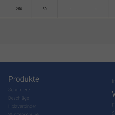
250
50
-
-
Produkte
I
Scharniere
Beschläge
F
Holzverbinder
S
Stützenschuhe