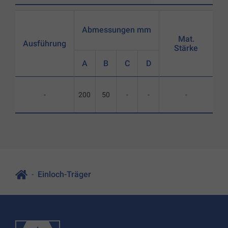
Abmessungen mm
Mat.
Ausführung
Stärke
A
B
C
D
-
200
50
-
-
-
Einloch-Träger