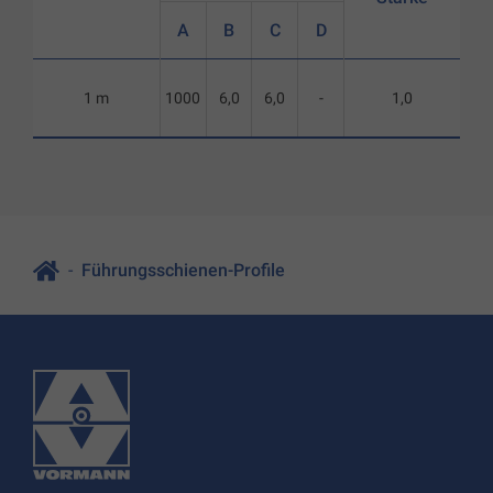
A
B
C
D
1 m
1000
6,0
6,0
-
1,0
Führungsschienen-Profile