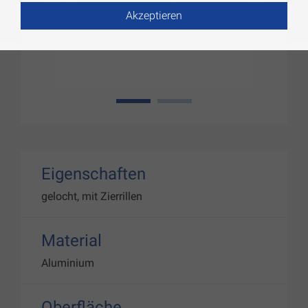
Akzeptieren
1
2
Eigenschaften
gelocht, mit Zierrillen
Material
Aluminium
Oberfläche