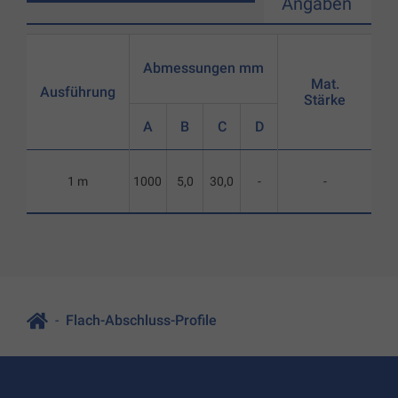
Angaben
Abmessungen mm
Mat.
Ausführung
Stärke
A
B
C
D
1 m
1000
5,0
30,0
-
-
Flach-Abschluss-Profile