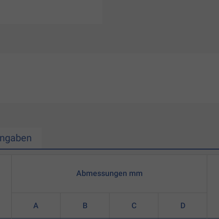
Angaben
Abmessungen mm
A
B
C
D