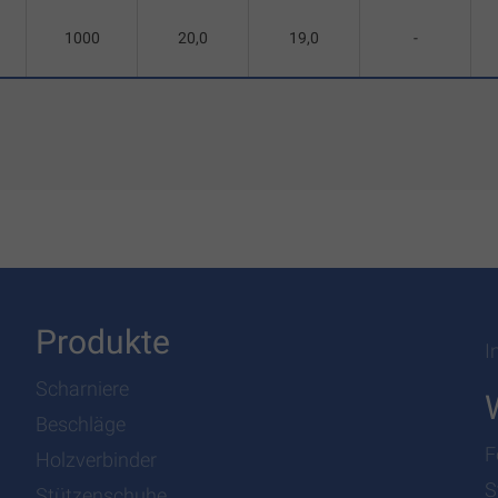
1000
20,0
19,0
-
Produkte
I
Scharniere
Beschläge
F
Holzverbinder
S
Stützenschuhe