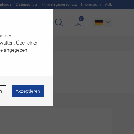
nloads
Datenschutz
Hinweisgeberschutz
Impressum
AGB
0
Unternehmen
nd den
walten. Über einen
 die angegeben
n
Akzeptieren