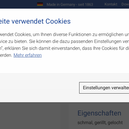
Kontakt
Dow
Made in Germany - seit 1863
Scharniere und Beschläge
ite verwendet Cookies
biegetechnik
Werkzeugbau
Warenpräsentation
wendet Cookies, um Ihnen diverse Funktionen zu ermöglichen u
ice zu bieten. Sie können die dazu passenden Einstellungen ver
n”, erklären Sie sich damit einverstanden, dass Ihre Cookies für
erden.
Mehr erfahren
Einstellungen verwalte
Eigenschaften
schmal, gerillt, gelocht