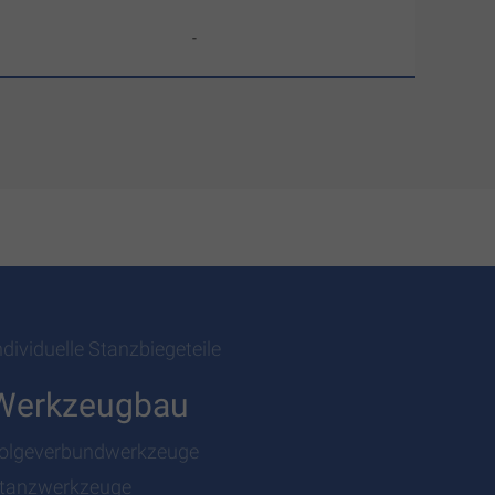
-
ndividuelle Stanzbiegeteile
Werkzeugbau
olgeverbundwerkzeuge
tanzwerkzeuge