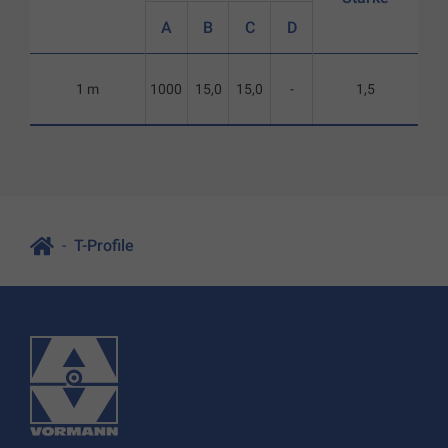
A
B
C
D
1 m
1000
15,0
15,0
-
1,5
T-Profile