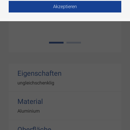
Akzeptieren
1
2
Eigenschaften
ungleichschenklig
Material
Aluminium
Oberfläche