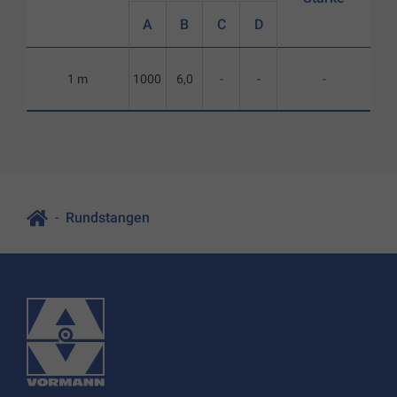
A
B
C
D
1 m
1000
6,0
-
-
-
Rundstangen