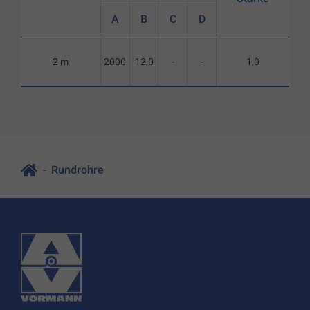
A
B
C
D
2 m
2000
12,0
-
-
1,0
Rundrohre