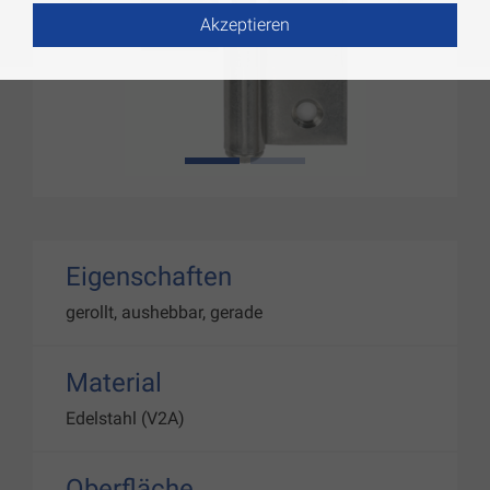
Akzeptieren
1
2
Eigenschaften
gerollt, aushebbar, gerade
Material
Edelstahl (V2A)
Oberfläche