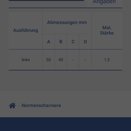
Angaben
Abmessungen mm
Mat.
Ausführung
Stärke
A
B
C
D
links
50
40
-
-
1,5
Normenscharniere