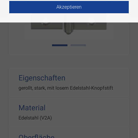
Akzeptieren
1
2
Eigenschaften
gerollt, stark, mit losem Edelstahl-Knopfstift
Material
Edelstahl (V2A)
Oberfläche