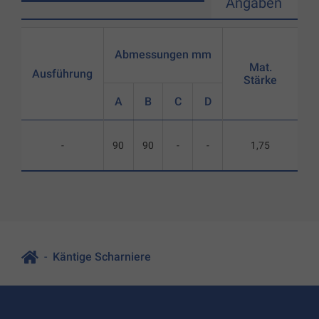
Angaben
Abmessungen mm
Mat.
Ausführung
Stärke
A
B
C
D
-
90
90
-
-
1,75
Käntige Scharniere