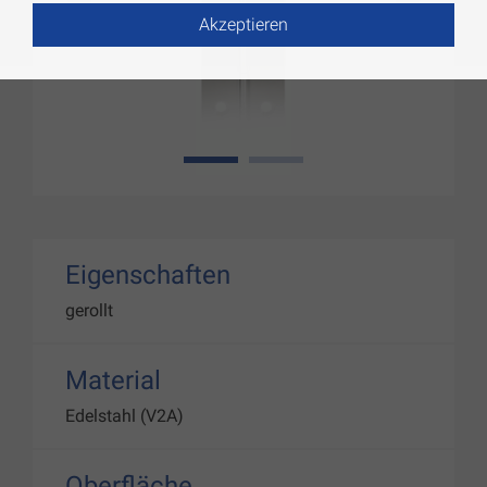
Akzeptieren
1
2
Eigenschaften
gerollt
Material
Edelstahl (V2A)
Oberfläche