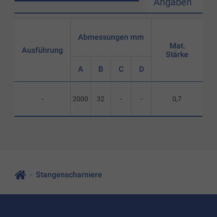
Angaben
Abmessungen mm
Mat.
Ausführung
Stärke
A
B
C
D
-
2000
32
-
-
0,7
Stangenscharniere