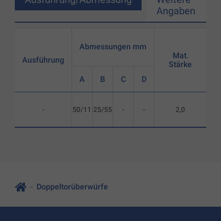
Angaben
Abmessungen mm
Mat.
Ausführung
Stärke
A
B
C
D
-
250/115
25/55
-
-
2,0
Doppeltorüberwürfe