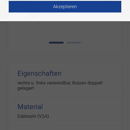
Akzeptieren
1
2
Eigenschaften
rechts u. links verwendbar, Bolzen doppelt
gelagert
Material
Edelstahl (V2A)