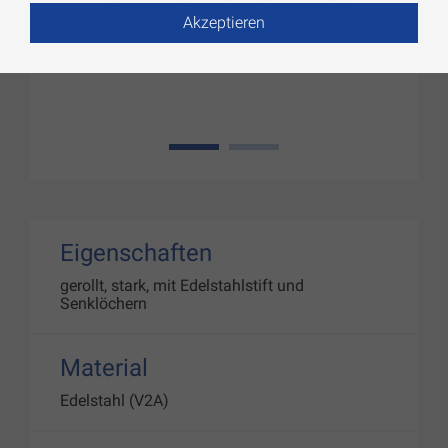
Akzeptieren
1
2
Eigenschaften
gerollt, stark, mit Edelstahlstift und
Senklöchern
Material
Edelstahl (V2A)