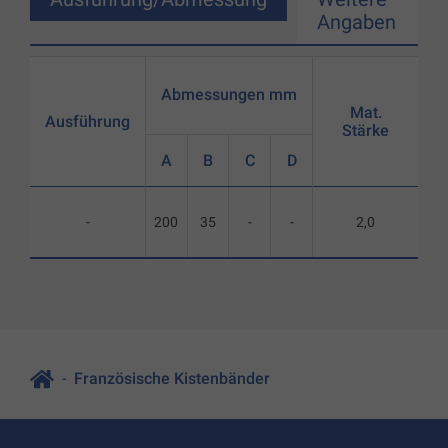
Angaben
Abmessungen mm
Mat.
Ausführung
Stärke
A
B
C
D
-
200
35
-
-
2,0
Französische Kistenbänder