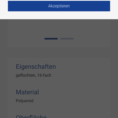
Akzeptieren
1
2
Eigenschaften
geflochten, 16-fach
Material
Polyamid
Oberfläche