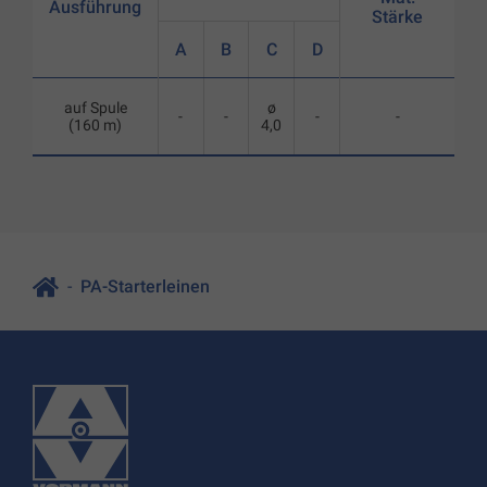
Ausführung
Stärke
A
B
C
D
auf Spule
ø
-
-
-
-
(160 m)
4,0
PA-Starterleinen