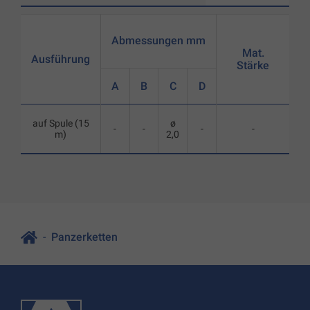
Abmessungen mm
Mat.
Ausführung
Stärke
A
B
C
D
auf Spule (15
ø
-
-
-
-
m)
2,0
Panzerketten