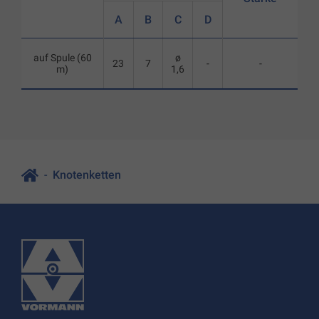
A
B
C
D
auf Spule (60
ø
23
7
-
-
m)
1,6
Knotenketten