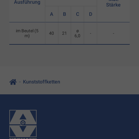
Ausführung
Stärke
A
B
C
D
im Beutel (5
ø
40
21
-
-
m)
6,0
Kunststoffketten