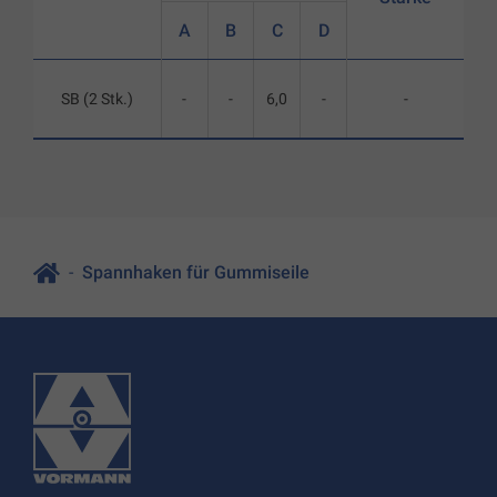
A
B
C
D
SB (2 Stk.)
-
-
6,0
-
-
Spannhaken für Gummiseile