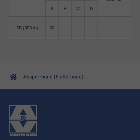
A
B
C
D
SB (500 m)
80
-
-
-
-
Absperrband (Flatterband)