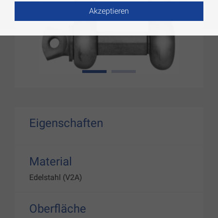
Akzeptieren
1
2
Eigenschaften
Material
Edelstahl (V2A)
Oberfläche