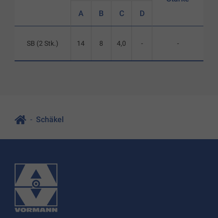
A
B
C
D
SB (2 Stk.)
14
8
4,0
-
-
Schäkel