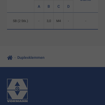
A
B
C
D
SB (2 Stk.)
-
3,0
M4
-
-
Duplexklemmen