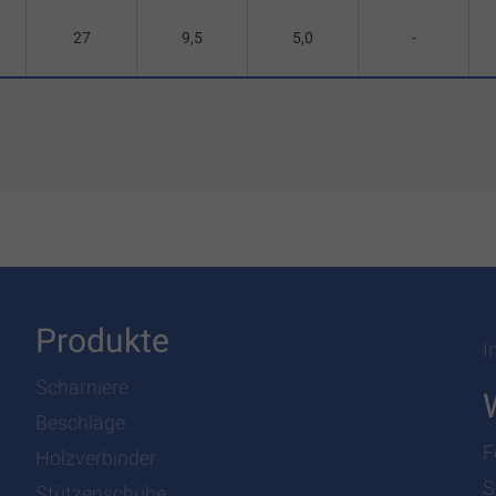
27
9,5
5,0
-
Produkte
I
Scharniere
Beschläge
F
Holzverbinder
S
Stützenschuhe