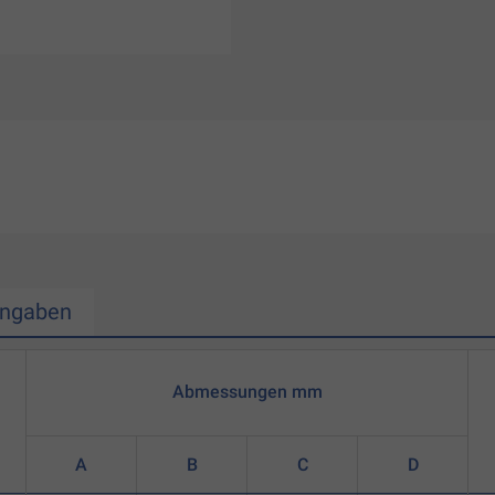
Angaben
Abmessungen mm
A
B
C
D