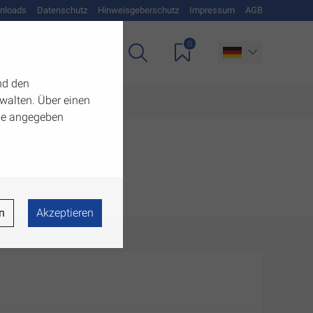
nloads
Datenschutz
Hinweisgeberschutz
Impressum
AGB
0
Unternehmen
nd den
walten. Über einen
 die angegeben
n
Akzeptieren