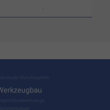
-
ndividuelle Stanzbiegeteile
Werkzeugbau
olgeverbundwerkzeuge
tanzwerkzeuge