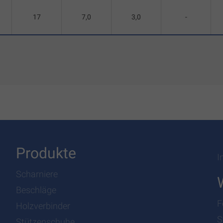
17
7,0
3,0
-
Produkte
I
Scharniere
Beschläge
F
Holzverbinder
S
Stützenschuhe