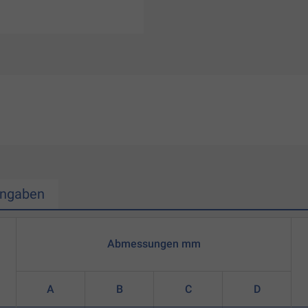
Angaben
Abmessungen mm
A
B
C
D