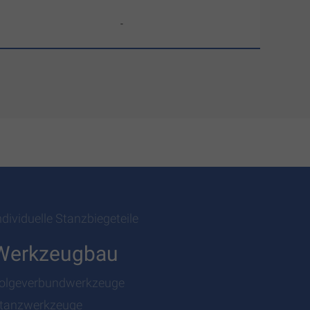
-
ndividuelle Stanzbiegeteile
Werkzeugbau
olgeverbundwerkzeuge
tanzwerkzeuge