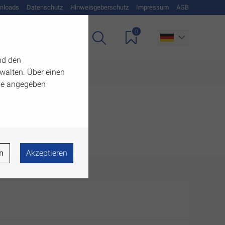
nloads
Datenschutz
Hinweisgeberschutz
Impressum
AGB
0
Unternehmen
nd den
walten. Über einen
 die angegeben
n
Akzeptieren