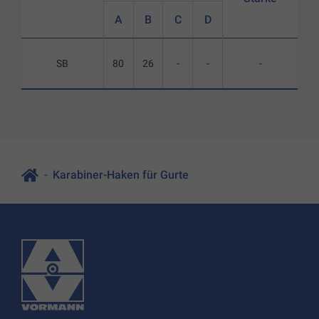
A
B
C
D
SB
80
26
-
-
-
Karabiner-Haken für Gurte