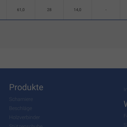
61,0
28
14,0
-
Produkte
I
Scharniere
Beschläge
F
Holzverbinder
S
Stützenschuhe