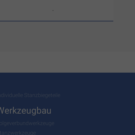
-
ndividuelle Stanzbiegeteile
Werkzeugbau
olgeverbundwerkzeuge
tanzwerkzeuge