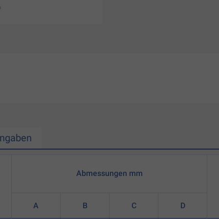
Angaben
Abmessungen mm
A
B
C
D