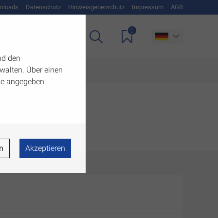
nloads
Datenschutz
Hinweisgeberschutz
Impressum
AGB
0
Unternehmen
nd den
walten. Über einen
 die angegeben
n
Akzeptieren