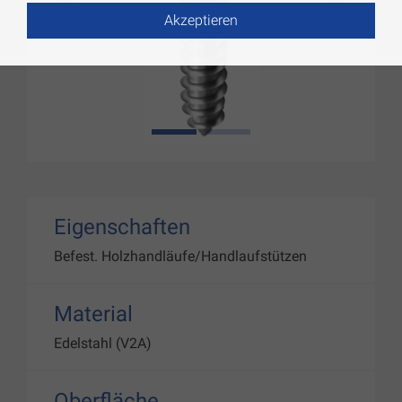
Akzeptieren
1
2
Eigenschaften
Befest. Holzhandläufe/Handlaufstützen
Material
Edelstahl (V2A)
Oberfläche