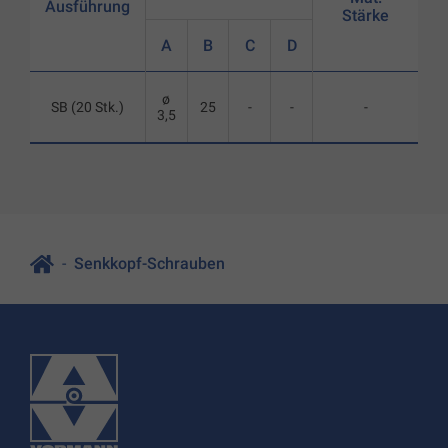
Ausführung
Stärke
A
B
C
D
ø
SB (20 Stk.)
25
-
-
-
3,5
Senkkopf-Schrauben